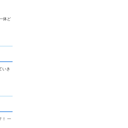
一体ど
ていき
！ 一