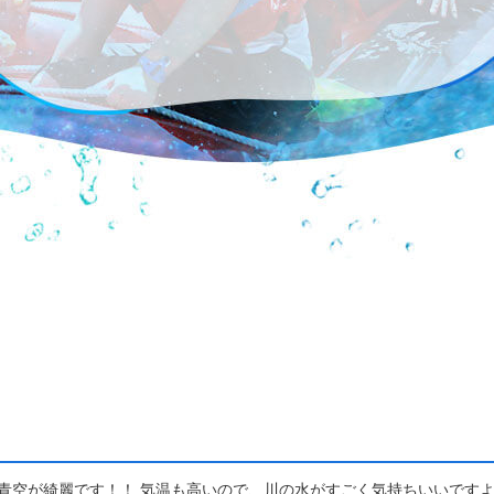
、青空が綺麗です！！ 気温も高いので、川の水がすごく気持ちいいですよ(