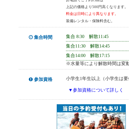
上記の価格より500円高くなります。
料金は日時により異なります。
装備レンタル・保険料含む。
集合 8:30 解散11:45
集合時間
集合11:30 解散14:45
集合14:00 解散17:15
※水量等により解散時間は変
小学生1年生以上（小学生は要
参加資格
▼参加資格について詳しく