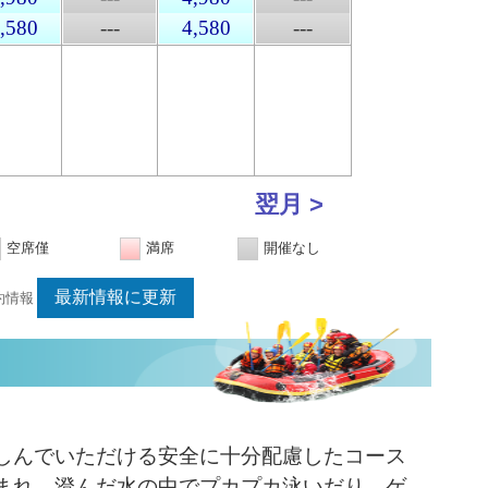
---
,580
---
4,580
---
---
翌月 >
空席僅
満席
開催なし
最新情報に更新
の予約情報
しんでいただける安全に十分配慮したコース
まれ、澄んだ水の中でプカプカ泳いだり、ゲ