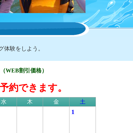
グ体験をしよう。
予約（WEB割引価格）
予約できます。
水
木
金
土
日
1