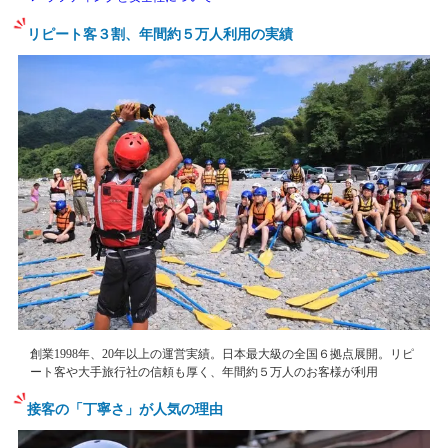
リピート客３割、年間約５万人利用の実績
創業1998年、20年以上の運営実績。日本最大級の全国６拠点展開。リピ
ート客や大手旅行社の信頼も厚く、年間約５万人のお客様が利用
接客の「丁寧さ」が人気の理由