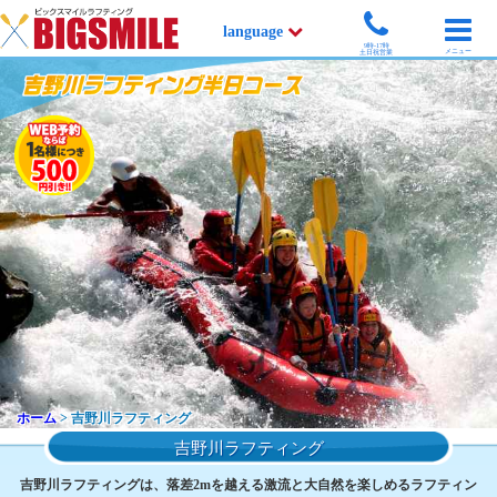
language
9時-17時
メニュー
土日祝営業
ホーム
> 吉野川ラフティング
吉野川ラフティング
吉野川ラフティングは、落差2mを越える激流と大自然を楽しめるラフティン