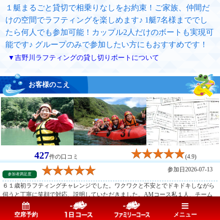
１艇まるごと貸切で相乗りなしをお約束！ご家族、仲間だ
けの空間でラフティングを楽しめます♪ 1艇7名様まででし
たら何人でも参加可能！カップル2人だけのボートも実現可
能です♪ グループのみで参加したい方にもおすすめです！
▼吉野川ラフティングの貸し切りボートについて
お客様のこえ
427
件の口コミ
(4.9)
参加日2026-07-13
参加者満足度
６１歳初ラフティングチャレンジでした。ワクワクと不安とでドキドキしながら
伺うと丁寧に笑顔で対応、説明していただきました。AMコース私１人、チーム
ワーク抜群のガイド３名方々が色々提案下さって申し訳ない程存分に楽しませて
もらい最高でした✨ ガイドの方々のスキルの高さにも驚きましたし気づかいも素
空席予約
メニュー