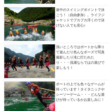
途中のスイミングポイントで泳
ごう！（自由参加）。ライフジ
ャケットでプカプカ浮くので泳
げない人でも安心♪
浅いところではボートから降り
て遊んだり色んなポーズで写真
撮影したり滝に打たれた
り・・・浅瀬ならではの遊びで
楽しもう！
ボートの上でも色々なゲームが
待っています！タイタニックや
シーソーゲーム・・・どんな遊
びが待っているかお楽しみに！