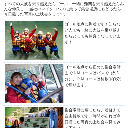
すべての大波を乗り越えたらゴール！一緒に難関を乗り越えたらみ
んな仲良し！ 当社のマイクロバスに乗って集合場所にもどったら
今日撮った写真の上映会をします。
ゴール地点に到着です！知らな
い人でも一緒に大波を乗り越え
たらとっても仲良くなっていま
す！
ゴール地点から初めの集合場所
までＡＭコースはバスで（約5
分）、ＰＭコースは徒歩(約3分)
で戻ります。
集合場所に戻ったら、着替えて
自由解散です。時間があれば今
日撮った写真の上映会を見てみ