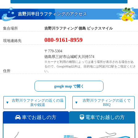
吉野川半日ラフティングのアクセス
集合場所
吉野川ラフティング 徳島 ビックスマイル
080-9161-8959
現地連絡先
〒779-5304
徳島県三好市山城町大川持574
※カーナビ利用の種類によっては違う場所が表示される場合があ
るので、GoogleMap以外は、目的地には阿波川口駅をご指定くださ
住所
い。
google map で開く
吉野川ラフティングの近くの温
吉野川ラフティングの近くで
▼
▼
泉や銭湯
BBQ
車でお越しの方
電車でお越しの方