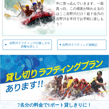
中に突っ込んでいきます。一面
真っ白。この感覚が味わえるの
はここ吉野川だけ！超ド迫力の
吉野川を半日でお手軽に楽しも
う！
吉野川ラフティングの激しさや
▼
▼
吉野川ラフティング体験記
距離を詳しく
7名分の料金で1ボート貸しきりに！