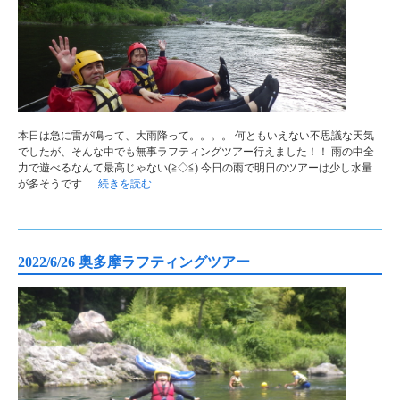
本日は急に雷が鳴って、大雨降って。。。。 何ともいえない不思議な天気
でしたが、そんな中でも無事ラフティングツアー行えました！！ 雨の中全
力で遊べるなんて最高じゃない(≧◇≦) 今日の雨で明日のツアーは少し水量
が多そうです …
続きを読む
2022/6/26 奥多摩ラフティングツアー