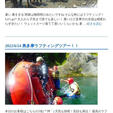
暑い 暑すぎる 関東は梅雨明けみたいですね そんな時にはラフティング！
Let’s go!! 大人から子供まで誰でも楽しい！ 暑いけど多摩川の水温は相変わ
らず冷たい！ ウェットスーツ着て丁度いいくらいかも 暑 …
続きを読む
2022/6/24 奥多摩ラフティングツアー！！
本日のお客様はこちらの3名( *´艸｀) 天気も快晴！笑顔も満点！ 最高のラフ