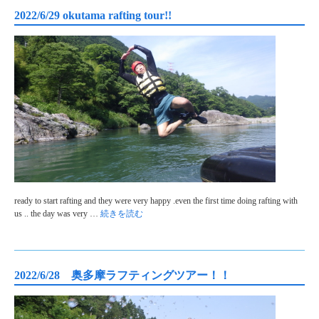
2022/6/29 okutama rafting tour!!
ready to start rafting and they were very happy .even the first time doing rafting with
us .. the day was very …
続きを読む
2022/6/28 奥多摩ラフティングツアー！！