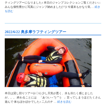
ティングツアーになりました♪ 本日のジャンプコレクションご覧ください↓↓
みんな個性豊かに写真にジャンプ納めました(^^)/ 今週末もかなり気 …
続き
を読む
2022/6/22 奥多摩ラフティングツアー
本日は貸し切りツアー(≧◇≦) 少し天気が悪く、水も冷たく感じました
が。。。 終わることには 「あつい～”(-“”-) 」言ってしまうほどたくさん
遊んで 体もぽかぽかでした♪ 二人のチ …
続きを読む