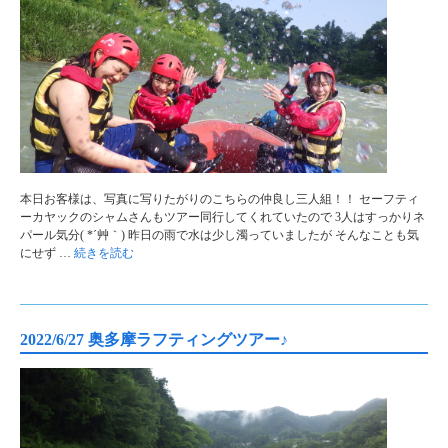
本日お客様は、写真に写りたがりのこちらの仲良し三人組！！ セーフティ
ーカヤックのシャムさんもツアー同行してくれていたので 3人はすっかりネ
パール気分( *´艸｀) 昨日の雨で水は少し濁っていましたが そんなことも気
にせず …
続きを読む
2022/6/27 奥多摩ラフティングツアー♪