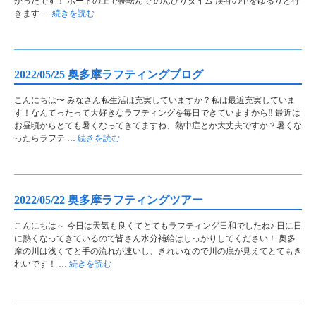
かったです！ ボートの上で寝転んで のんびりタイム 渓谷の中をゆるりと行
きます …
続きを読む
2022/05/25 奥多摩ラフティングブログ
こんにちは〜 みなさん私生活は充実していますか？私は最近充実していま
す！なんてったって大好きなラフティングを毎日できていますから‼︎ 最近は
お昼頃からとても暑くなってきてますね、熱中症とか大丈夫ですか？暑くな
ったらラフテ …
続きを読む
2022/05/22 奥多摩ラフティングツアー
こんにちは～ 今日は天気も良くてとてもラフティング日和でしたね♪ 日に日
に熱くなってきているので皆さん水分補給はしっかりしてください！ 奥多
摩の川は浅くてと手の流れが速いし、きれいなので川の底が見えてとてもき
れいです！ …
続きを読む