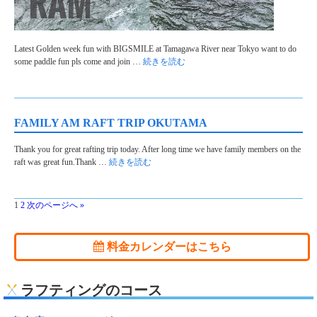
Latest Golden week fun with BIGSMILE at Tamagawa River near Tokyo want to do
some paddle fun pls come and join …
続きを読む
FAMILY AM RAFT TRIP OKUTAMA
Thank you for great rafting trip today. After long time we have family members on the
raft was great fun.Thank …
続きを読む
1
2
次のページへ »
料金カレンダーはこちら
ラフティングのコース