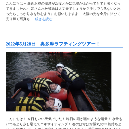
こんにちは～ 最近お昼の温度が28度とかに気温が上がってとても暑くなっ
てきましたね～ 皆さん水分補給は大丈夫でしょうか？少しでも危ないと思
ったらしっかり水を飲むようにお願いしますよ！ 太陽の光を全身に浴びて
光り輝く写真も …
続きを読む
2022年5月28日 奥多摩ラフティングツアー！
こんにちは！ 今日もいい天気でした！ 昨日の雨が嘘のような晴天！ 水量も
いつもより少し増えてエキサイティング！ 春のぽかぽか陽気の中 気持ちよ