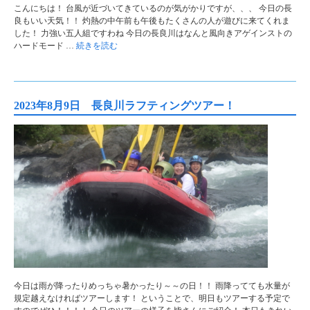
こんにちは！ 台風が近づいてきているのが気がかりですが、、、 今日の長
良もいい天気！！ 灼熱の中午前も午後もたくさんの人が遊びに来てくれま
した！ 力強い五人組ですわね 今日の長良川はなんと風向きアゲインストの
ハードモード …
続きを読む
2023年8月9日 長良川ラフティングツアー！
今日は雨が降ったりめっちゃ暑かったり～～の日！！ 雨降ってても水量が
規定越えなければツアーします！ ということで、明日もツアーする予定で