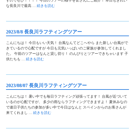
すのでぜひ！！！！ 今日のツアーの様子を皆さんにご紹介！ 本日もきれい
な長良川で最高 …
続きを読む
2023/8/8 長良川ラフティングツアー
こんにちは！ 今日もいい天気！ 台風なんてどこへやら また新しい台風がで
きているので心配ですが 今日も元気いっぱいのご家族が参加してくれまし
た。 午前のツアーはなんと貸し切り！ のんびりとツアーできちゃいます 子
供たちも …
続きを読む
2023/08/07 長良川ラフティングツアー
こんにちは！ 暑い中でも毎日ラフティング頑張ってます！ 台風が近づいて
いるのが心配ですが、 多少の雨ならラフティングできますよ！ 夏休みなの
で連日子供たちの参加が多い中で今日はなんと スペインからのお客さんが
来てくれまし …
続きを読む