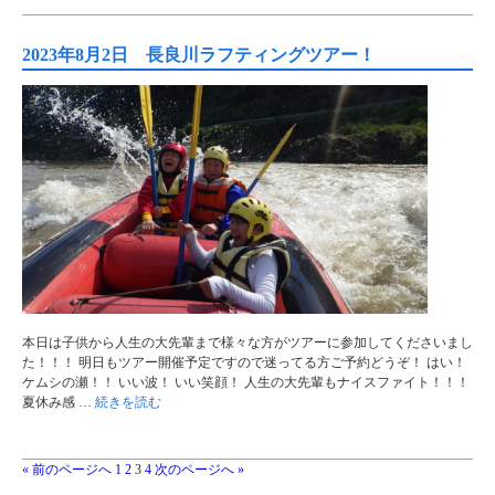
2023年8月2日 長良川ラフティングツアー！
本日は子供から人生の大先輩まで様々な方がツアーに参加してくださいまし
た！！！ 明日もツアー開催予定ですので迷ってる方ご予約どうぞ！ はい！
ケムシの瀬！！ いい波！ いい笑顔！ 人生の大先輩もナイスファイト！！！
夏休み感 …
続きを読む
« 前のページへ
1
2
3
4
次のページへ »