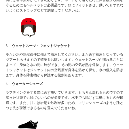
川には岩や流木がたくさんあります。ボートから落ちた時に障害物から頭を
守るためにもヘルメットは必需品です。頭にフィットさせ、動いてもずれな
いようにストラップなどで調整してくださいね。
3. ウェットスーツ・ウェットジャケット
冷たい水や気候条件に備えて着用してください。また必ず着用となっている
ツアーもありますので確認をお願いします。ウェットスーツが濡れることに
よって、身体と水の間に層ができ、その間の空気が熱を保持します。ウェッ
トジャケットはジャケット内の空気層が身体を温かく保ち、水の侵入を防ぎ
ます。身体を障害物から保護する役割もあります。
4. ウォーターシューズ
ラフティングをする際に必ず履いていきます。もちろん濡れるものですので
湿った状態でも脱げないものが必要です。水中でも脱げずに動けるものが最
適です。また、川には岩場や砂利が多いため、マリンシューズのような踵と
つま先が保護できるものを選んでくださいね。