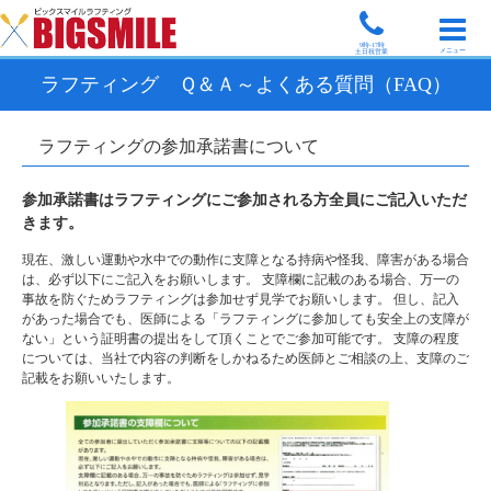
9時-17時
メニュー
土日祝営業
ラフティング Ｑ＆Ａ～よくある質問（FAQ）
ラフティングの参加承諾書について
参加承諾書はラフティングにご参加される方全員にご記入いただ
きます。
現在、激しい運動や水中での動作に支障となる持病や怪我、障害がある場合
は、必ず以下にご記入をお願いします。 支障欄に記載のある場合、万一の
事故を防ぐためラフティングは参加せず見学でお願いします。 但し、記入
があった場合でも、医師による「ラフティングに参加しても安全上の支障が
ない」という証明書の提出をして頂くことでご参加可能です。 支障の程度
については、当社で内容の判断をしかねるため医師とご相談の上、支障のご
記載をお願いいたします。