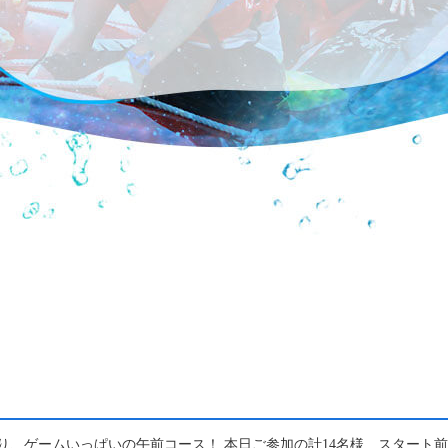
り、ゲームいっぱいの午前コース！ 本日ご参加の計14名様 スタート