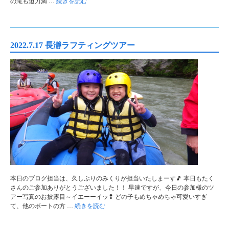
の滝も迫力満 …
続きを読む
2022.7.17 長瀞ラフティングツアー
本日のブログ担当は、久しぶりのみくりが担当いたしまーす🎵 本日もたく
さんのご参加ありがとうございました！！ 早速ですが、今日の参加様のツ
アー写真のお披露目～イエーーイッ❢ どの子もめちゃめちゃ可愛いすぎ
て、他のボートの方 …
続きを読む