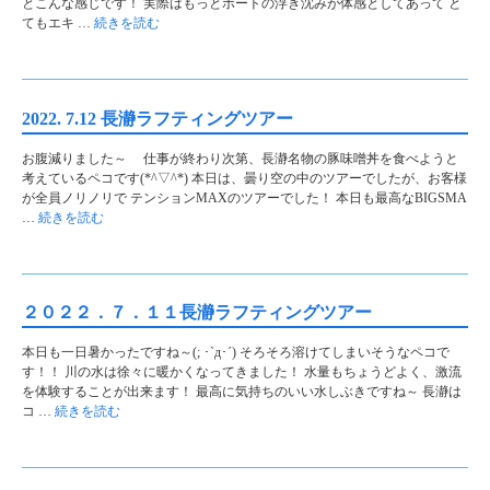
とこんな感じです！ 実際はもっとボートの浮き沈みが体感としてあって と
てもエキ …
続きを読む
2022. 7.12 長瀞ラフティングツアー
お腹減りました～ 仕事が終わり次第、長瀞名物の豚味噌丼を食べようと
考えているペコです(*^▽^*) 本日は、曇り空の中のツアーでしたが、お客様
が全員ノリノリで テンションMAXのツアーでした！ 本日も最高なBIGSMA
…
続きを読む
２０２２．７．１１長瀞ラフティングツアー
本日も一日暑かったですね～(; ･`д･´) そろそろ溶けてしまいそうなペコで
す！！ 川の水は徐々に暖かくなってきました！ 水量もちょうどよく、激流
を体験することが出来ます！ 最高に気持ちのいい水しぶきですね～ 長瀞は
コ …
続きを読む