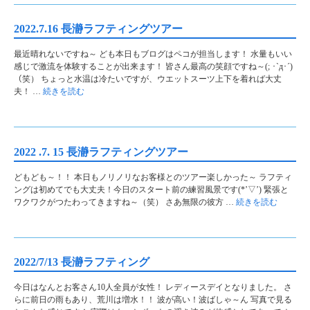
2022.7.16 長瀞ラフティングツアー
最近晴れないですね～ ども本日もブログはペコが担当します！ 水量もいい
感じで激流を体験することが出来ます！ 皆さん最高の笑顔ですね～(; ･`д･´)
（笑） ちょっと水温は冷たいですが、ウエットスーツ上下を着れば大丈
夫！ …
続きを読む
2022 .7. 15 長瀞ラフティングツアー
どもども～！！ 本日もノリノリなお客様とのツアー楽しかった～ ラフティ
ングは初めてでも大丈夫！今日のスタート前の練習風景です(*’▽’) 緊張と
ワクワクがつたわってきますね～（笑） さあ無限の彼方 …
続きを読む
2022/7/13 長瀞ラフティング
今日はなんとお客さん10人全員が女性！ レディースデイとなりました。 さ
らに前日の雨もあり、荒川は増水！！ 波が高い！波ばしゃ～ん 写真で見る