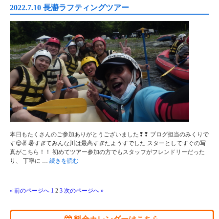
2022.7.10 長瀞ラフティングツアー
本日もたくさんのご参加ありがとうございました❢❢ ブログ担当のみくりで
す😊✌ 暑すぎてみんな川は最高すぎたようすでした スターとしてすぐの写
真がこちら！！ 初めてツアー参加の方でもスタッフがフレンドリーだった
り、 丁寧に …
続きを読む
« 前のページへ
1
2
3
次のページへ »