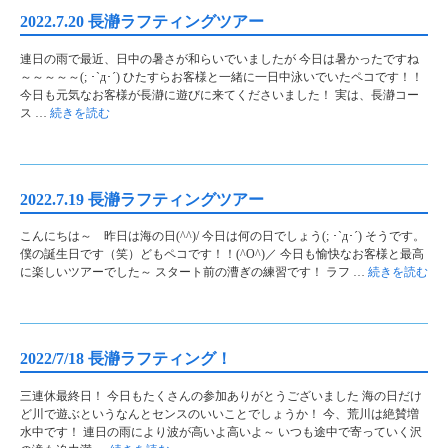
2022.7.20 長瀞ラフティングツアー
連日の雨で最近、日中の暑さが和らいでいましたが 今日は暑かったですね
～～～～～(; ･`д･´) ひたすらお客様と一緒に一日中泳いでいたペコです！！
今日も元気なお客様が長瀞に遊びに来てくださいました！ 実は、長瀞コー
ス …
続きを読む
2022.7.19 長瀞ラフティングツアー
こんにちは～ 昨日は海の日(^^)/ 今日は何の日でしょう(; ･`д･´) そうです。
僕の誕生日です（笑）どもペコです！！(^O^)／ 今日も愉快なお客様と最高
に楽しいツアーでした～ スタート前の漕ぎの練習です！ ラフ …
続きを読む
2022/7/18 長瀞ラフティング！
三連休最終日！ 今日もたくさんの参加ありがとうございました 海の日だけ
ど川で遊ぶというなんとセンスのいいことでしょうか！ 今、荒川は絶賛増
水中です！ 連日の雨により波が高いよ高いよ～ いつも途中で寄っていく沢