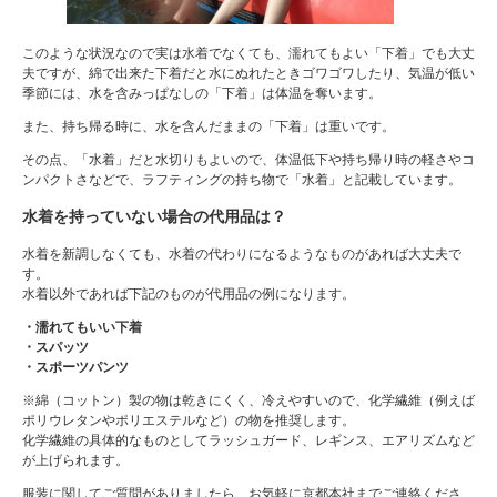
このような状況なので実は水着でなくても、濡れてもよい「下着」でも大丈
夫ですが、綿で出来た下着だと水にぬれたときゴワゴワしたり、気温が低い
季節には、水を含みっぱなしの「下着」は体温を奪います。
また、持ち帰る時に、水を含んだままの「下着」は重いです。
その点、「水着」だと水切りもよいので、体温低下や持ち帰り時の軽さやコ
ンパクトさなどで、ラフティングの持ち物で「水着」と記載しています。
水着を持っていない場合の代用品は？
水着を新調しなくても、水着の代わりになるようなものがあれば大丈夫で
す。
水着以外であれば下記のものが代用品の例になります。
・濡れてもいい下着
・スパッツ
・スポーツパンツ
※綿（コットン）製の物は乾きにくく、冷えやすいので、化学繊維（例えば
ポリウレタンやポリエステルなど）の物を推奨します。
化学繊維の具体的なものとしてラッシュガード、レギンス、エアリズムなど
が上げられます。
服装に関してご質問がありましたら、お気軽に京都本社までご連絡くださ