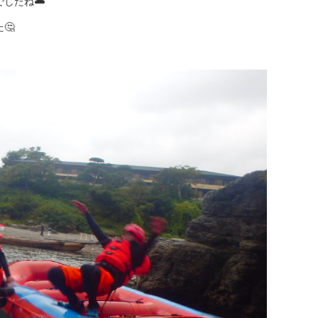
したね🌥
🤔