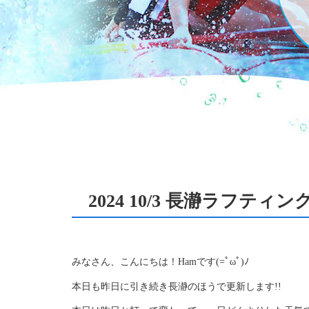
2024 10/3 長瀞ラフテ
みなさん、こんにちは！Hamです(=ﾟωﾟ)ﾉ
本日も昨日に引き続き長瀞のほうで更新します!!