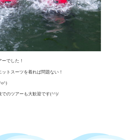
アーでした！
エットスーツを着れば問題ない！
^)
のツアーも大歓迎です(^^)/