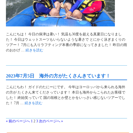
こんにちは！ 今日の保津は暑い！ 気温も30度を超える真夏日になりまし
た！ 今日はウェットスーツもいらないような暑さで とにかく泳ぎまくりの
ツアー！ 7月にも入りラフティング本番の季節になってきました！ 昨日の雨
のおかげ …
続きを読む
2023年7月5日 海外の方がたくさんきています！
こんにちわ！ ガイドのたにーにです。 今年はヨーロッパから来られる海外
の方が たくさん来てくださっています！ 本日も海外からこられたお客様で
した！ 終始笑っていて 国の垣根とか壁とかをいっさい感じないツアーでし
た！ 7月 …
続きを読む
« 前のページへ
1
2
3
次のページへ »