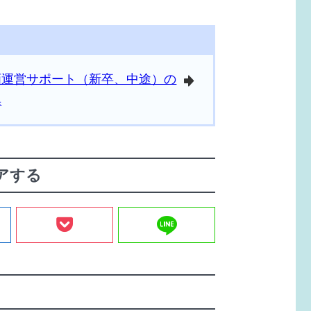
画運営サポート（新卒、中途）の
arrowright
集
アする
line