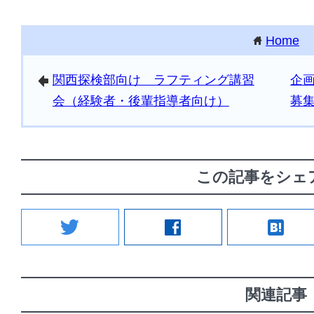
Home
home
関西探検部向け ラフティング講習
企
arrowleft
会（経験者・後輩指導者向け）
募
この記事をシェ
twitter
facebook
hatenabookmark
関連記事