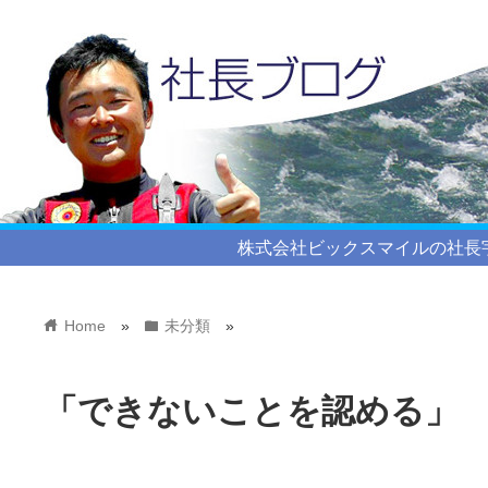
株式会社ビックスマイルの社長
home
folder
Home
»
未分類
»
「できないことを認める」