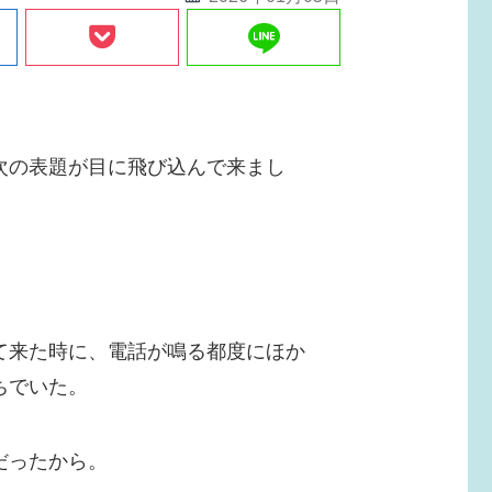
line
次の表題が目に飛び込んで来まし
て来た時に、電話が鳴る都度にほか
ちでいた。
だったから。